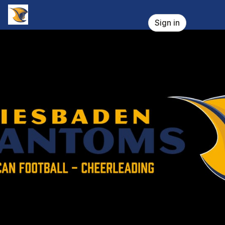
Skip header
AFC Wiesbaden Phantoms e. V.
Sign in