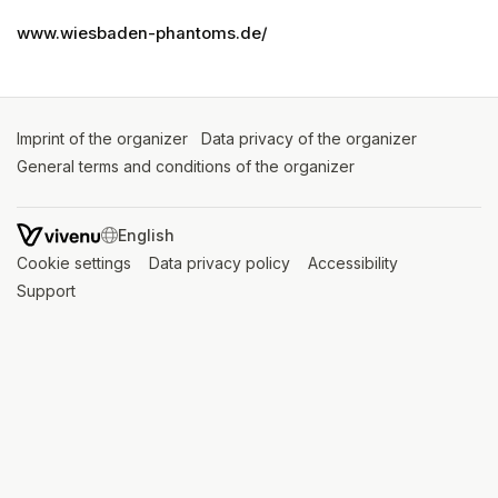
www.wiesbaden-phantoms.de/
Imprint of the organizer
(opens in a new tab)
Data privacy of the organizer
(opens in 
General terms and conditions of the organizer
(opens in a new ta
SWITCH LANGUAGE
Cookie settings
(opens in a new tab)
Data privacy policy
(opens in a new tab)
Accessibility
(opens in a n
Support
(opens in a new tab)